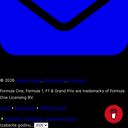
©
2026
Andrew Yates
,
Andy Higgs
,
Si Jobling
Formula One, Formula 1, F1 & Grand Prix are trademarks of Formula
One Licensing BV.
Years
•
Timezones
•
TRMNL Plugin
Podržite F1 kalendar, kupite nam kavu.
Izaberite godinu...