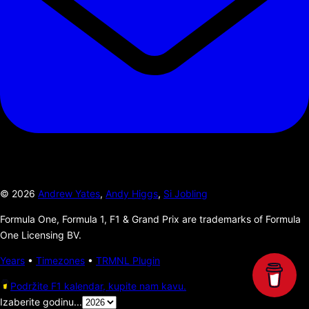
©
2026
Andrew Yates
,
Andy Higgs
,
Si Jobling
Formula One, Formula 1, F1 & Grand Prix are trademarks of Formula
One Licensing BV.
Years
•
Timezones
•
TRMNL Plugin
Podržite F1 kalendar, kupite nam kavu.
Izaberite godinu...