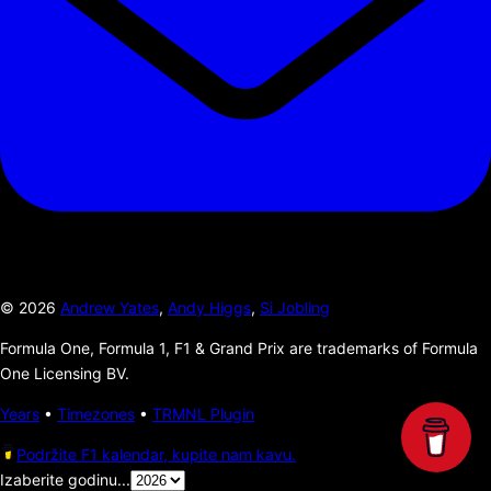
©
2026
Andrew Yates
,
Andy Higgs
,
Si Jobling
Formula One, Formula 1, F1 & Grand Prix are trademarks of Formula
One Licensing BV.
Years
•
Timezones
•
TRMNL Plugin
Podržite F1 kalendar, kupite nam kavu.
Izaberite godinu...