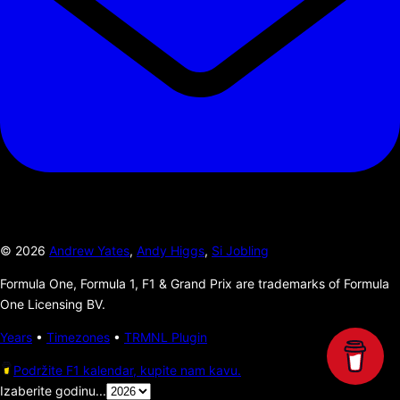
©
2026
Andrew Yates
,
Andy Higgs
,
Si Jobling
Formula One, Formula 1, F1 & Grand Prix are trademarks of Formula
One Licensing BV.
Years
•
Timezones
•
TRMNL Plugin
Podržite F1 kalendar, kupite nam kavu.
Izaberite godinu...