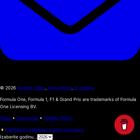
©
2026
Andrew Yates
,
Andy Higgs
,
Si Jobling
Formula One, Formula 1, F1 & Grand Prix are trademarks of Formula
One Licensing BV.
Years
•
Timezones
•
TRMNL Plugin
Podržite F1 kalendar, kupite nam kavu.
Izaberite godinu...