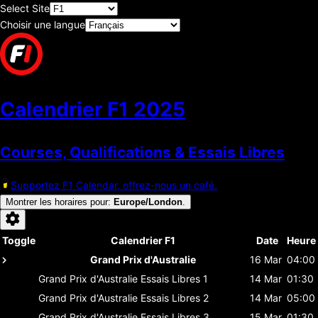
Select Site
Choisir une langue
Calendrier F1
2025
Courses, Qualifications & Essais Libres
Supportez F1 Calendar, offrez-nous un café.
Montrer les horaires pour
:
Europe/London
.
Toggle
Calendrier F1
Date
Heure
Grand Prix d'Australie
16 Mar
04:00
Grand Prix d'Australie
Essais Libres 1
14 Mar
01:30
Grand Prix d'Australie
Essais Libres 2
14 Mar
05:00
Grand Prix d'Australie
Essais Libres 3
15 Mar
01:30