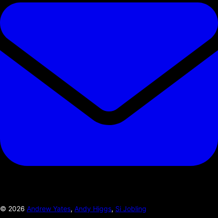
©
2026
Andrew Yates
,
Andy Higgs
,
Si Jobling