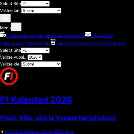
Select Site
Valitse kieli
Menu
Lisää osakilpailujen aikataulut kalenteriin
Vastaanota
muistutuksia sähköpostiin
Tue F1 Kalenteria, osta meille kahvi.
Select Site
Valitse vuosi...
Valitse kieli
F1 Kalenteri
2026
Kisat, Aika-ajot ja Vapaat harjoitukset
Tue F1 Kalenteria, osta meille kahvi.