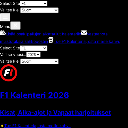
Select Site
Valitse kieli
Menu
Lisää osakilpailujen aikataulut kalenteriin
Vastaanota
muistutuksia sähköpostiin
Tue F1 Kalenteria, osta meille kahvi.
Select Site
Valitse vuosi...
Valitse kieli
F1 Kalenteri
2026
Kisat, Aika-ajot ja Vapaat harjoitukset
Tue F1 Kalenteria, osta meille kahvi.