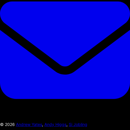
©
2026
Andrew Yates
,
Andy Higgs
,
Si Jobling