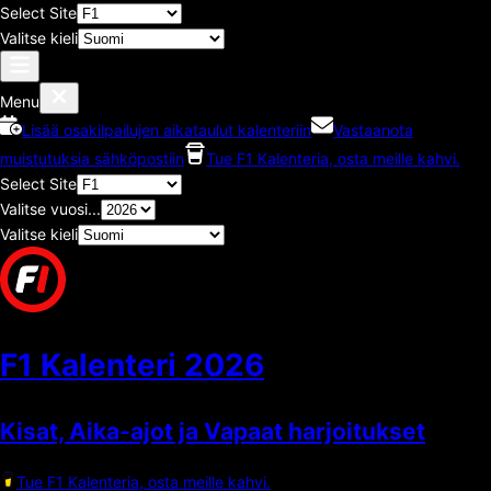
Select Site
Valitse kieli
Menu
Lisää osakilpailujen aikataulut kalenteriin
Vastaanota
muistutuksia sähköpostiin
Tue F1 Kalenteria, osta meille kahvi.
Select Site
Valitse vuosi...
Valitse kieli
F1 Kalenteri
2026
Kisat, Aika-ajot ja Vapaat harjoitukset
Tue F1 Kalenteria, osta meille kahvi.