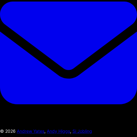
©
2026
Andrew Yates
,
Andy Higgs
,
Si Jobling