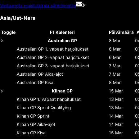
Vastaanota muistutuksia sähköpostiin
Asia/Ust-Nera
Toggle
F1 Kalenteri
Päivämäärä
A
Australian GP
8 Mar
0
Australian GP
1. vapaat harjoitukset
6 Mar
0
Australian GP
2. vapaat harjoitukset
6 Mar
0
Australian GP
3. vapaat harjoitukset
7 Mar
0
Australian GP
Aika-ajot
7 Mar
0
Australian GP
Kisa
8 Mar
0
Kiinan GP
15 Mar
0
Kiinan GP
1. vapaat harjoitukset
13 Mar
0
Kiinan GP
Sprint Qualifying
13 Mar
0
Kiinan GP
Sprint
14 Mar
0
Kiinan GP
Aika-ajot
14 Mar
0
Kiinan GP
Kisa
15 Mar
0