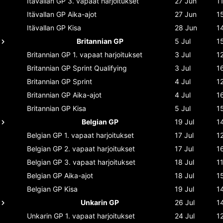
Itävallan GP
3. vapaat harjoitukset
27 Jun
1
Itävallan GP
Aika-ajot
27 Jun
1
Itävallan GP
Kisa
28 Jun
1
Britannian GP
5 Jul
1
Britannian GP
1. vapaat harjoitukset
3 Jul
1
Britannian GP
Sprint Qualifying
3 Jul
1
Britannian GP
Sprint
4 Jul
1
Britannian GP
Aika-ajot
4 Jul
1
Britannian GP
Kisa
5 Jul
1
Belgian GP
19 Jul
1
Belgian GP
1. vapaat harjoitukset
17 Jul
1
Belgian GP
2. vapaat harjoitukset
17 Jul
1
Belgian GP
3. vapaat harjoitukset
18 Jul
1
Belgian GP
Aika-ajot
18 Jul
1
Belgian GP
Kisa
19 Jul
1
Unkarin GP
26 Jul
1
Unkarin GP
1. vapaat harjoitukset
24 Jul
1