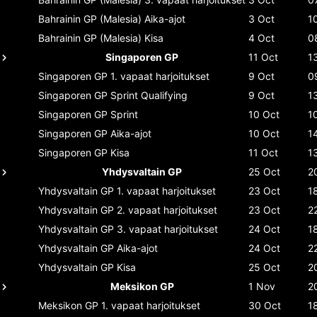
Bahrainin GP (Malesia)
Aika-ajot
3 Oct
1
Bahrainin GP (Malesia)
Kisa
4 Oct
0
Singaporen GP
11 Oct
1
Singaporen GP
1. vapaat harjoitukset
9 Oct
0
Singaporen GP
Sprint Qualifying
9 Oct
1
Singaporen GP
Sprint
10 Oct
1
Singaporen GP
Aika-ajot
10 Oct
1
Singaporen GP
Kisa
11 Oct
1
Yhdysvaltain GP
25 Oct
2
Yhdysvaltain GP
1. vapaat harjoitukset
23 Oct
1
Yhdysvaltain GP
2. vapaat harjoitukset
23 Oct
2
Yhdysvaltain GP
3. vapaat harjoitukset
24 Oct
1
Yhdysvaltain GP
Aika-ajot
24 Oct
2
Yhdysvaltain GP
Kisa
25 Oct
2
Meksikon GP
1 Nov
2
Meksikon GP
1. vapaat harjoitukset
30 Oct
1