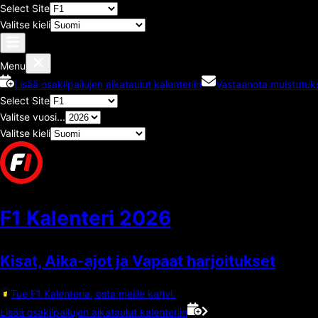
Select Site
Valitse kieli
Menu
Lisää osakilpailujen aikataulut kalenteriin
Vastaanota muistutuks
Select Site
Valitse vuosi...
Valitse kieli
F1 Kalenteri
2026
Kisat, Aika-ajot ja Vapaat harjoitukset
Tue F1 Kalenteria, osta meille kahvi.
Lisää osakilpailujen aikataulut kalenteriin