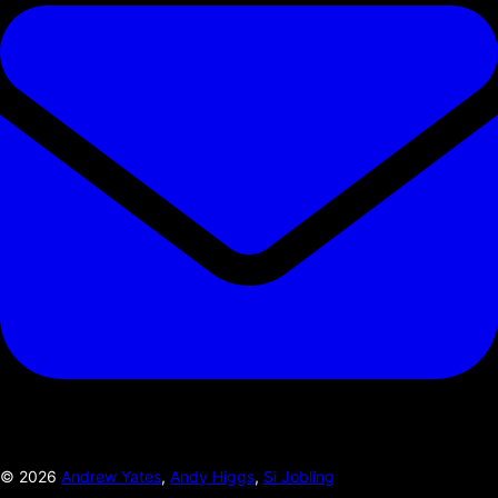
©
2026
Andrew Yates
,
Andy Higgs
,
Si Jobling