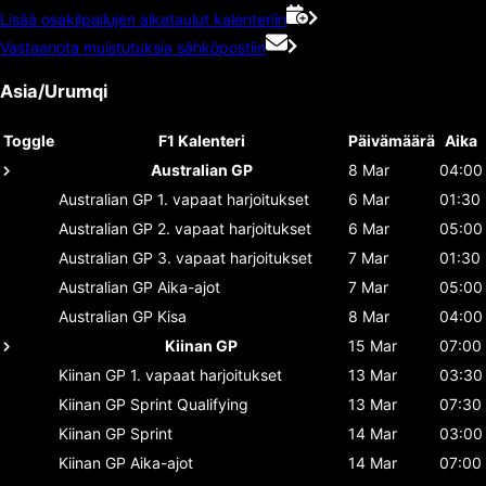
Lisää osakilpailujen aikataulut kalenteriin
Vastaanota muistutuksia sähköpostiin
Asia/Urumqi
Toggle
F1 Kalenteri
Päivämäärä
Aika
Australian GP
8 Mar
04:00
Australian GP
1. vapaat harjoitukset
6 Mar
01:30
Australian GP
2. vapaat harjoitukset
6 Mar
05:00
Australian GP
3. vapaat harjoitukset
7 Mar
01:30
Australian GP
Aika-ajot
7 Mar
05:00
Australian GP
Kisa
8 Mar
04:00
Kiinan GP
15 Mar
07:00
Kiinan GP
1. vapaat harjoitukset
13 Mar
03:30
Kiinan GP
Sprint Qualifying
13 Mar
07:30
Kiinan GP
Sprint
14 Mar
03:00
Kiinan GP
Aika-ajot
14 Mar
07:00