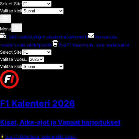
Select Site
Valitse kieli
Menu
Lisää osakilpailujen aikataulut kalenteriin
Vastaanota
muistutuksia sähköpostiin
Tue F1 Kalenteria, osta meille kahvi.
Select Site
Valitse vuosi...
Valitse kieli
F1 Kalenteri
2026
Kisat, Aika-ajot ja Vapaat harjoitukset
Tue F1 Kalenteria, osta meille kahvi.