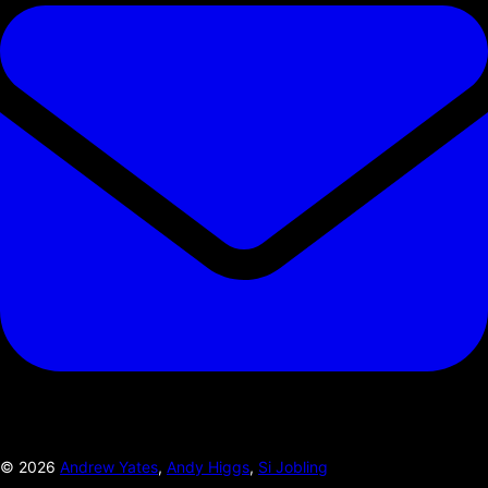
©
2026
Andrew Yates
,
Andy Higgs
,
Si Jobling