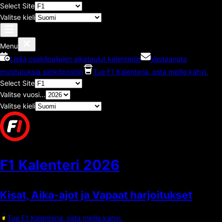
Select Site
Valitse kieli
Menu
Lisää osakilpailujen aikataulut kalenteriin
Vastaanota
muistutuksia sähköpostiin
Tue F1 Kalenteria, osta meille kahvi.
Select Site
Valitse vuosi...
Valitse kieli
F1 Kalenteri
2026
Kisat, Aika-ajot ja Vapaat harjoitukset
Tue F1 Kalenteria, osta meille kahvi.