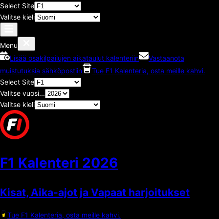
Select Site
Valitse kieli
Menu
Lisää osakilpailujen aikataulut kalenteriin
Vastaanota
muistutuksia sähköpostiin
Tue F1 Kalenteria, osta meille kahvi.
Select Site
Valitse vuosi...
Valitse kieli
F1 Kalenteri
2026
Kisat, Aika-ajot ja Vapaat harjoitukset
Tue F1 Kalenteria, osta meille kahvi.