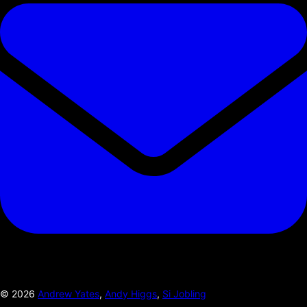
©
2026
Andrew Yates
,
Andy Higgs
,
Si Jobling