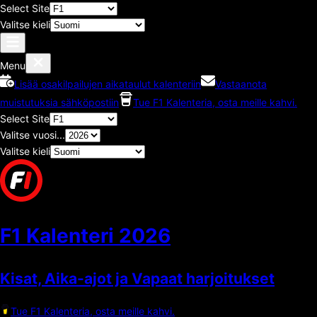
Select Site
Valitse kieli
Menu
Lisää osakilpailujen aikataulut kalenteriin
Vastaanota
muistutuksia sähköpostiin
Tue F1 Kalenteria, osta meille kahvi.
Select Site
Valitse vuosi...
Valitse kieli
F1 Kalenteri
2026
Kisat, Aika-ajot ja Vapaat harjoitukset
Tue F1 Kalenteria, osta meille kahvi.