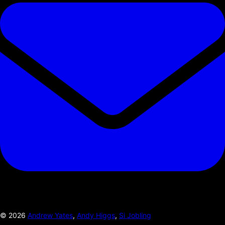
©
2026
Andrew Yates
,
Andy Higgs
,
Si Jobling