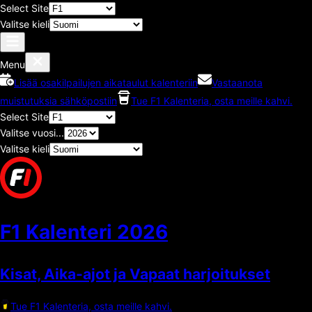
Select Site
Valitse kieli
Menu
Lisää osakilpailujen aikataulut kalenteriin
Vastaanota
muistutuksia sähköpostiin
Tue F1 Kalenteria, osta meille kahvi.
Select Site
Valitse vuosi...
Valitse kieli
F1 Kalenteri
2026
Kisat, Aika-ajot ja Vapaat harjoitukset
Tue F1 Kalenteria, osta meille kahvi.