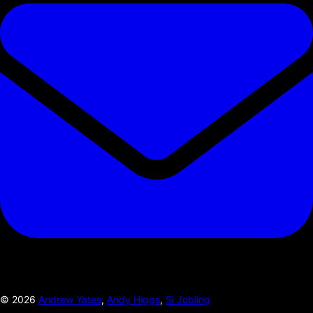
©
2026
Andrew Yates
,
Andy Higgs
,
Si Jobling