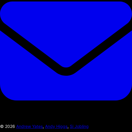
©
2026
Andrew Yates
,
Andy Higgs
,
Si Jobling