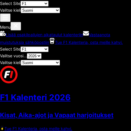
Select Site
Valitse kieli
Menu
Lisää osakilpailujen aikataulut kalenteriin
Vastaanota
muistutuksia sähköpostiin
Tue F1 Kalenteria, osta meille kahvi.
Select Site
Valitse vuosi...
Valitse kieli
F1 Kalenteri
2026
Kisat, Aika-ajot ja Vapaat harjoitukset
Tue F1 Kalenteria, osta meille kahvi.