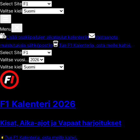
Select Site
Valitse kieli
Menu
Lisää osakilpailujen aikataulut kalenteriin
Vastaanota
muistutuksia sähköpostiin
Tue F1 Kalenteria, osta meille kahvi.
Select Site
Valitse vuosi...
Valitse kieli
F1 Kalenteri
2026
Kisat, Aika-ajot ja Vapaat harjoitukset
Tue F1 Kalenteria, osta meille kahvi.