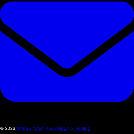
©
2026
Andrew Yates
,
Andy Higgs
,
Si Jobling