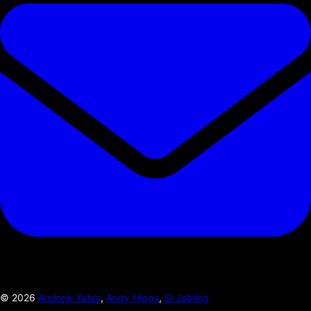
©
2026
Andrew Yates
,
Andy Higgs
,
Si Jobling