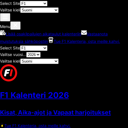
Select Site
Valitse kieli
Menu
Lisää osakilpailujen aikataulut kalenteriin
Vastaanota
muistutuksia sähköpostiin
Tue F1 Kalenteria, osta meille kahvi.
Select Site
Valitse vuosi...
Valitse kieli
F1 Kalenteri
2026
Kisat, Aika-ajot ja Vapaat harjoitukset
Tue F1 Kalenteria, osta meille kahvi.