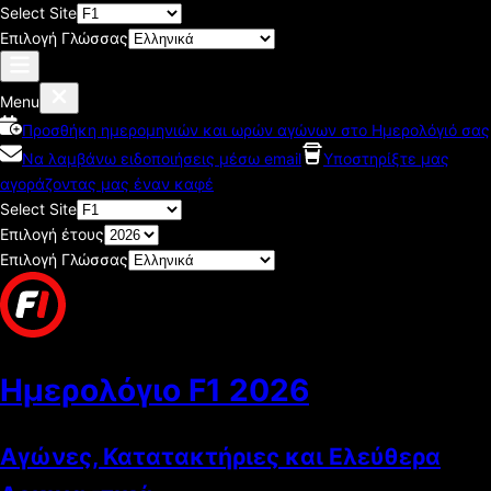
Select Site
Επιλογή Γλώσσας
Menu
Προσθήκη ημερομηνιών και ωρών αγώνων στο Ημερολόγιό σας
Να λαμβάνω ειδοποιήσεις μέσω email
Υποστηρίξτε μας
αγοράζοντας μας έναν καφέ
Select Site
Επιλογή έτους
Επιλογή Γλώσσας
Ημερολόγιο F1
2026
Αγώνες, Κατατακτήριες και Ελεύθερα