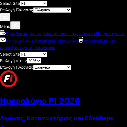
Select Site
Επιλογή Γλώσσας
Menu
Προσθήκη ημερομηνιών και ωρών αγώνων στο Ημερολόγιό σας
Να λαμβάνω ειδοποιήσεις μέσω email
Υποστηρίξτε μας
αγοράζοντας μας έναν καφέ
Select Site
Επιλογή έτους
Επιλογή Γλώσσας
Ημερολόγιο F1
2026
Αγώνες, Κατατακτήριες και Ελεύθερα