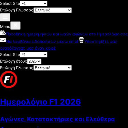
Select Site
Επιλογή Γλώσσας
Menu
Προσθήκη ημερομηνιών και ωρών αγώνων στο Ημερολόγιό σας
Να λαμβάνω ειδοποιήσεις μέσω email
Υποστηρίξτε μας
αγοράζοντας μας έναν καφέ
Select Site
Επιλογή έτους
Επιλογή Γλώσσας
Ημερολόγιο F1
2026
Αγώνες, Κατατακτήριες και Ελεύθερα