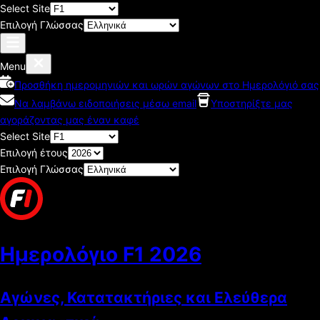
Select Site
Επιλογή Γλώσσας
Menu
Προσθήκη ημερομηνιών και ωρών αγώνων στο Ημερολόγιό σας
Να λαμβάνω ειδοποιήσεις μέσω email
Υποστηρίξτε μας
αγοράζοντας μας έναν καφέ
Select Site
Επιλογή έτους
Επιλογή Γλώσσας
Ημερολόγιο F1
2026
Αγώνες, Κατατακτήριες και Ελεύθερα