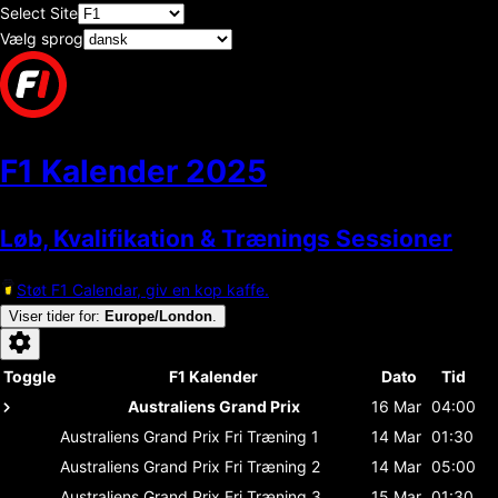
Select Site
Vælg sprog
F1 Kalender
2025
Løb, Kvalifikation & Trænings Sessioner
Støt F1 Calendar, giv en kop kaffe.
Viser tider for
:
Europe/London
.
Toggle
F1 Kalender
Dato
Tid
Australiens Grand Prix
16 Mar
04:00
Australiens Grand Prix
Fri Træning 1
14 Mar
01:30
Australiens Grand Prix
Fri Træning 2
14 Mar
05:00
Australiens Grand Prix
Fri Træning 3
15 Mar
01:30