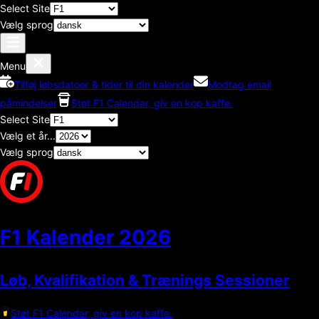
Select Site
Vælg sprog
Menu
Tilføj løbsdatoer & tider til din kalender
Modtag email
påmindelser
Støt F1 Calendar, giv en kop kaffe.
Select Site
Vælg et år...
Vælg sprog
F1 Kalender
2026
Løb, Kvalifikation & Trænings Sessioner
Støt F1 Calendar, giv en kop kaffe.