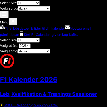
Select Site
Vælg sprog
Menu
Tilføj løbsdatoer & tider til din kalender
Modtag email
påmindelser
Støt F1 Calendar, giv en kop kaffe.
Select Site
Vælg et år...
Vælg sprog
F1 Kalender
2026
Løb, Kvalifikation & Trænings Sessioner
Støt F1 Calendar, giv en kop kaffe.