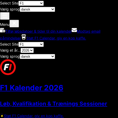
Select Site
Vælg sprog
Menu
Tilføj løbsdatoer & tider til din kalender
Modtag email
påmindelser
Støt F1 Calendar, giv en kop kaffe.
Select Site
Vælg et år...
Vælg sprog
F1 Kalender
2026
Løb, Kvalifikation & Trænings Sessioner
Støt F1 Calendar, giv en kop kaffe.