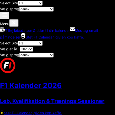
Select Site
Vælg sprog
Menu
Tilføj løbsdatoer & tider til din kalender
Modtag email
påmindelser
Støt F1 Calendar, giv en kop kaffe.
Select Site
Vælg et år...
Vælg sprog
F1 Kalender
2026
Løb, Kvalifikation & Trænings Sessioner
Støt F1 Calendar, giv en kop kaffe.