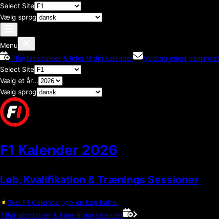
Select Site
Vælg sprog
Menu
Tilføj løbsdatoer & tider til din kalender
Modtag email påmindel
Select Site
Vælg et år...
Vælg sprog
F1 Kalender
2026
Løb, Kvalifikation & Trænings Sessioner
Støt F1 Calendar, giv en kop kaffe.
Tilføj løbsdatoer & tider til din kalender