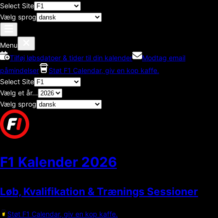
Select Site
Vælg sprog
Menu
Tilføj løbsdatoer & tider til din kalender
Modtag email
påmindelser
Støt F1 Calendar, giv en kop kaffe.
Select Site
Vælg et år...
Vælg sprog
F1 Kalender
2026
Løb, Kvalifikation & Trænings Sessioner
Støt F1 Calendar, giv en kop kaffe.