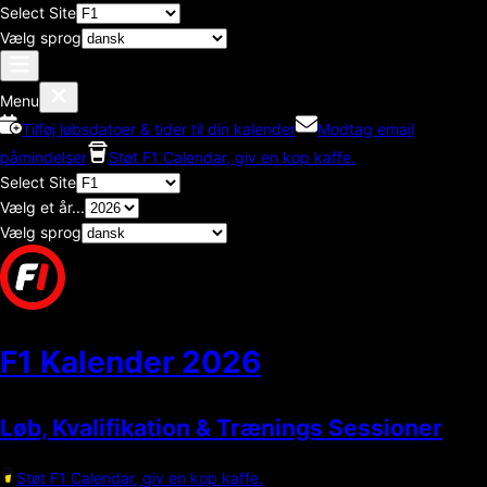
Select Site
Vælg sprog
Menu
Tilføj løbsdatoer & tider til din kalender
Modtag email
påmindelser
Støt F1 Calendar, giv en kop kaffe.
Select Site
Vælg et år...
Vælg sprog
F1 Kalender
2026
Løb, Kvalifikation & Trænings Sessioner
Støt F1 Calendar, giv en kop kaffe.