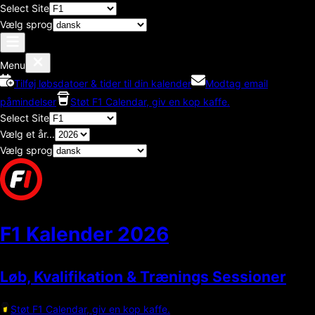
Select Site
Vælg sprog
Menu
Tilføj løbsdatoer & tider til din kalender
Modtag email
påmindelser
Støt F1 Calendar, giv en kop kaffe.
Select Site
Vælg et år...
Vælg sprog
F1 Kalender
2026
Løb, Kvalifikation & Trænings Sessioner
Støt F1 Calendar, giv en kop kaffe.