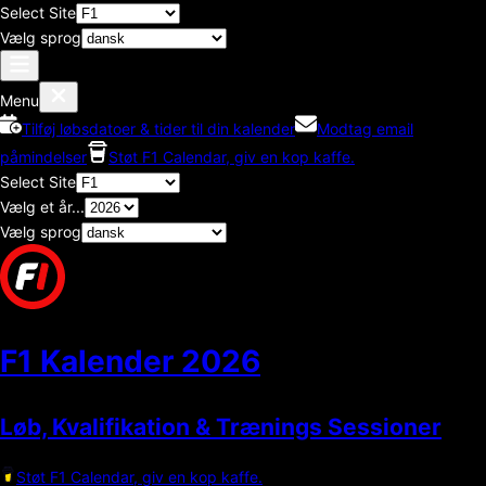
Select Site
Vælg sprog
Menu
Tilføj løbsdatoer & tider til din kalender
Modtag email
påmindelser
Støt F1 Calendar, giv en kop kaffe.
Select Site
Vælg et år...
Vælg sprog
F1 Kalender
2026
Løb, Kvalifikation & Trænings Sessioner
Støt F1 Calendar, giv en kop kaffe.