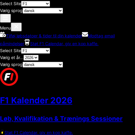
Select Site
Vælg sprog
Menu
Tilføj løbsdatoer & tider til din kalender
Modtag email
påmindelser
Støt F1 Calendar, giv en kop kaffe.
Select Site
Vælg et år...
Vælg sprog
F1 Kalender
2026
Løb, Kvalifikation & Trænings Sessioner
Støt F1 Calendar, giv en kop kaffe.