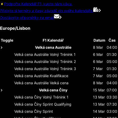
Podpořte Kalendář F1, kupte nám kávu.
Přidejte si termíny a časy závodů do svého kalendáře.
Dostávejte připomínky na email
Europe/Lisbon
Toggle
F1 Kalendář
Datum
Čas
Velká cena Austrálie
8 Mar
04:00
Velká cena Austrálie
Volný Trénink 1
6 Mar
01:30
Velká cena Austrálie
Volný Trénink 2
6 Mar
05:00
Velká cena Austrálie
Volný Trénink 3
7 Mar
01:30
Velká cena Austrálie
Kvalifikace
7 Mar
05:00
Velká cena Austrálie
Velká cena
8 Mar
04:00
Velká cena Číny
15 Mar
07:00
Velká cena Číny
Volný Trénink 1
13 Mar
03:30
Velká cena Číny
Sprint Qualifying
13 Mar
07:30
Velká cena Číny
Sprint
14 Mar
03:00