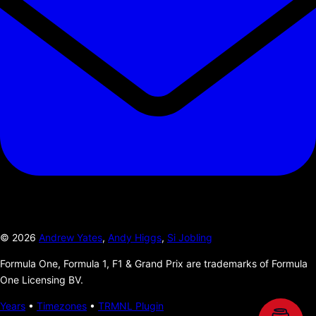
©
2026
Andrew Yates
,
Andy Higgs
,
Si Jobling
Formula One, Formula 1, F1 & Grand Prix are trademarks of Formula
One Licensing BV.
Years
•
Timezones
•
TRMNL Plugin