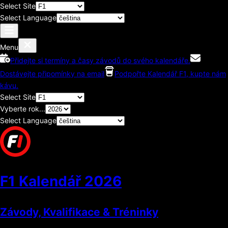
Select Site
Select Language
Menu
Přidejte si termíny a časy závodů do svého kalendáře.
Dostávejte připomínky na email
Podpořte Kalendář F1, kupte nám
kávu.
Select Site
Vyberte rok...
Select Language
F1 Kalendář
2026
Závody, Kvalifikace & Tréninky