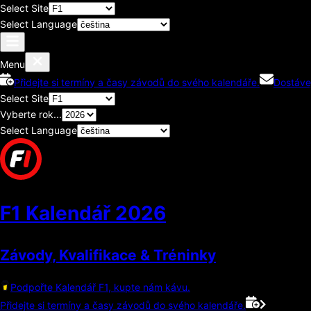
Select Site
Select Language
Menu
Přidejte si termíny a časy závodů do svého kalendáře.
Dostáve
Select Site
Vyberte rok...
Select Language
F1 Kalendář
2026
Závody, Kvalifikace & Tréninky
Podpořte Kalendář F1, kupte nám kávu.
Přidejte si termíny a časy závodů do svého kalendáře.