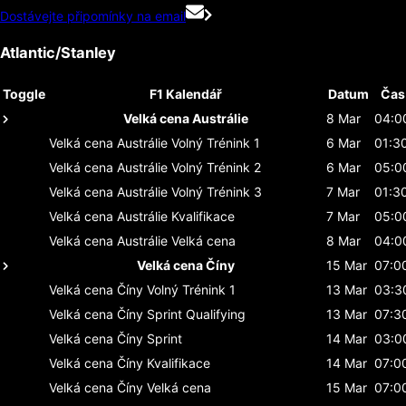
Dostávejte připomínky na email
Atlantic/Stanley
Toggle
F1 Kalendář
Datum
Čas
Velká cena Austrálie
8 Mar
04:0
Velká cena Austrálie
Volný Trénink 1
6 Mar
01:3
Velká cena Austrálie
Volný Trénink 2
6 Mar
05:0
Velká cena Austrálie
Volný Trénink 3
7 Mar
01:3
Velká cena Austrálie
Kvalifikace
7 Mar
05:0
Velká cena Austrálie
Velká cena
8 Mar
04:0
Velká cena Číny
15 Mar
07:0
Velká cena Číny
Volný Trénink 1
13 Mar
03:3
Velká cena Číny
Sprint Qualifying
13 Mar
07:3
Velká cena Číny
Sprint
14 Mar
03:0
Velká cena Číny
Kvalifikace
14 Mar
07:0
Velká cena Číny
Velká cena
15 Mar
07:0