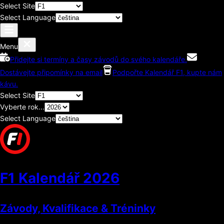
Select Site
Select Language
Menu
Přidejte si termíny a časy závodů do svého kalendáře.
Dostávejte připomínky na email
Podpořte Kalendář F1, kupte nám
kávu.
Select Site
Vyberte rok...
Select Language
F1 Kalendář
2026
Závody, Kvalifikace & Tréninky