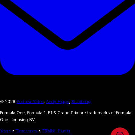
©
2026
Andrew Yates
,
Andy Higgs
,
Si Jobling
Formula One, Formula 1, F1 & Grand Prix are trademarks of Formula
One Licensing BV.
Years
•
Timezones
•
TRMNL Plugin