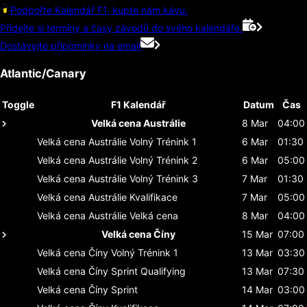
Podpořte Kalendář F1, kupte nám kávu.
Přidejte si termíny a časy závodů do svého kalendáře.
Dostávejte připomínky na email
Atlantic/Canary
Toggle
F1 Kalendář
Datum
Čas
Velká cena Austrálie
8 Mar
04:00
Velká cena Austrálie
Volný Trénink 1
6 Mar
01:30
Velká cena Austrálie
Volný Trénink 2
6 Mar
05:00
Velká cena Austrálie
Volný Trénink 3
7 Mar
01:30
Velká cena Austrálie
Kvalifikace
7 Mar
05:00
Velká cena Austrálie
Velká cena
8 Mar
04:00
Velká cena Číny
15 Mar
07:00
Velká cena Číny
Volný Trénink 1
13 Mar
03:30
Velká cena Číny
Sprint Qualifying
13 Mar
07:30
Velká cena Číny
Sprint
14 Mar
03:00