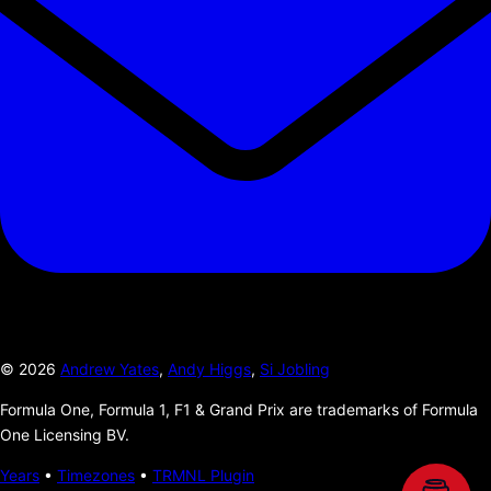
©
2026
Andrew Yates
,
Andy Higgs
,
Si Jobling
Formula One, Formula 1, F1 & Grand Prix are trademarks of Formula
One Licensing BV.
Years
•
Timezones
•
TRMNL Plugin