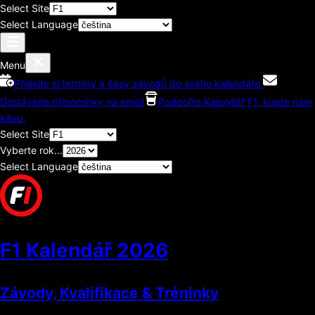
Select Site
Select Language
Menu
Přidejte si termíny a časy závodů do svého kalendáře.
Dostávejte připomínky na email
Podpořte Kalendář F1, kupte nám
kávu.
Select Site
Vyberte rok...
Select Language
F1 Kalendář
2026
Závody, Kvalifikace & Tréninky