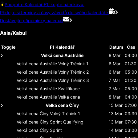
Podpořte Kalendář F1, kupte nám kávu.
Přidejte si termíny a časy závodů do svého kalendáře.
Dostávejte připomínky na email
Asia/Kabul
Toggle
F1 Kalendář
Datum
Čas
Velká cena Austrálie
8 Mar
04:00
Velká cena Austrálie
Volný Trénink 1
6 Mar
01:30
Velká cena Austrálie
Volný Trénink 2
6 Mar
05:00
Velká cena Austrálie
Volný Trénink 3
7 Mar
01:30
Velká cena Austrálie
Kvalifikace
7 Mar
05:00
Velká cena Austrálie
Velká cena
8 Mar
04:00
Velká cena Číny
15 Mar
07:00
Velká cena Číny
Volný Trénink 1
13 Mar
03:30
Velká cena Číny
Sprint Qualifying
13 Mar
07:30
Velká cena Číny
Sprint
14 Mar
03:00