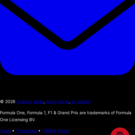
©
2026
Andrew Yates
,
Andy Higgs
,
Si Jobling
Formula One, Formula 1, F1 & Grand Prix are trademarks of Formula
One Licensing BV.
Years
•
Timezones
•
TRMNL Plugin