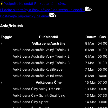
Podpořte Kalendář F1, kupte nám kávu.
Přidejte si termíny a časy závodů do svého kalendáře.
Dostávejte připomínky na email
Asia/Irkutsk
Toggle
F1 Kalendář
Datum
Čas
Velká cena Austrálie
8 Mar
04:00
Velká cena Austrálie
Volný Trénink 1
6 Mar
01:30
Velká cena Austrálie
Volný Trénink 2
6 Mar
05:00
Velká cena Austrálie
Volný Trénink 3
7 Mar
01:30
Velká cena Austrálie
Kvalifikace
7 Mar
05:00
Velká cena Austrálie
Velká cena
8 Mar
04:00
Velká cena Číny
15 Mar
07:00
Velká cena Číny
Volný Trénink 1
13 Mar
03:30
Velká cena Číny
Sprint Qualifying
13 Mar
07:30
Velká cena Číny
Sprint
14 Mar
03:00