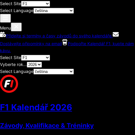
Select Site
Select Language
Menu
Přidejte si termíny a časy závodů do svého kalendáře.
Dostávejte připomínky na email
Podpořte Kalendář F1, kupte nám
kávu.
Select Site
Vyberte rok...
Select Language
F1 Kalendář
2026
Závody, Kvalifikace & Tréninky