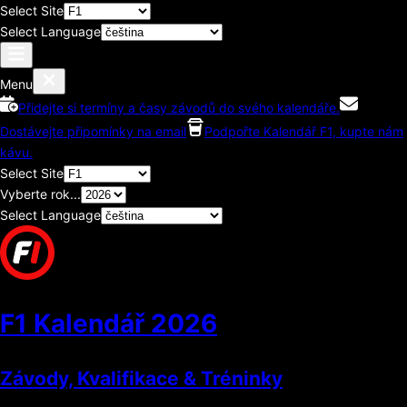
Select Site
Select Language
Menu
Přidejte si termíny a časy závodů do svého kalendáře.
Dostávejte připomínky na email
Podpořte Kalendář F1, kupte nám
kávu.
Select Site
Vyberte rok...
Select Language
F1 Kalendář
2026
Závody, Kvalifikace & Tréninky