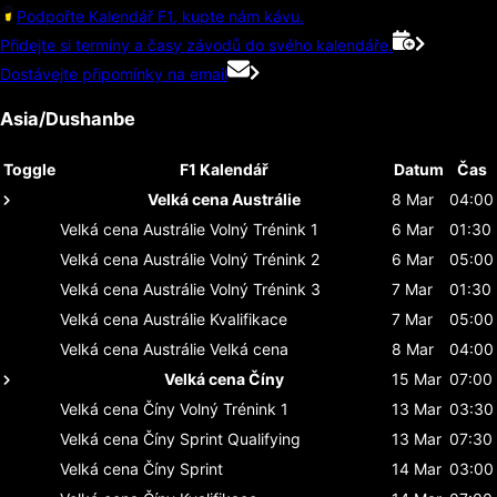
Podpořte Kalendář F1, kupte nám kávu.
Přidejte si termíny a časy závodů do svého kalendáře.
Dostávejte připomínky na email
Asia/Dushanbe
Toggle
F1 Kalendář
Datum
Čas
Velká cena Austrálie
8 Mar
04:00
Velká cena Austrálie
Volný Trénink 1
6 Mar
01:30
Velká cena Austrálie
Volný Trénink 2
6 Mar
05:00
Velká cena Austrálie
Volný Trénink 3
7 Mar
01:30
Velká cena Austrálie
Kvalifikace
7 Mar
05:00
Velká cena Austrálie
Velká cena
8 Mar
04:00
Velká cena Číny
15 Mar
07:00
Velká cena Číny
Volný Trénink 1
13 Mar
03:30
Velká cena Číny
Sprint Qualifying
13 Mar
07:30
Velká cena Číny
Sprint
14 Mar
03:00