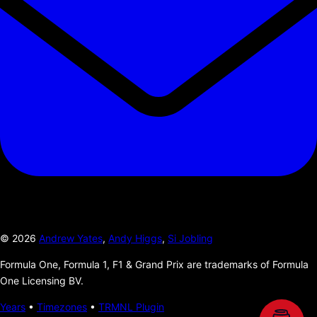
©
2026
Andrew Yates
,
Andy Higgs
,
Si Jobling
Formula One, Formula 1, F1 & Grand Prix are trademarks of Formula
One Licensing BV.
Years
•
Timezones
•
TRMNL Plugin