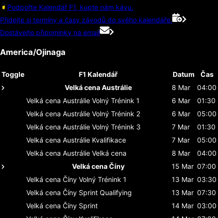
Podpořte Kalendář F1, kupte nám kávu.
Přidejte si termíny a časy závodů do svého kalendáře.
Dostávejte připomínky na email
America/Ojinaga
Toggle
F1 Kalendář
Datum
Čas
Velká cena Austrálie
8 Mar
04:00
Velká cena Austrálie
Volný Trénink 1
6 Mar
01:30
Velká cena Austrálie
Volný Trénink 2
6 Mar
05:00
Velká cena Austrálie
Volný Trénink 3
7 Mar
01:30
Velká cena Austrálie
Kvalifikace
7 Mar
05:00
Velká cena Austrálie
Velká cena
8 Mar
04:00
Velká cena Číny
15 Mar
07:00
Velká cena Číny
Volný Trénink 1
13 Mar
03:30
Velká cena Číny
Sprint Qualifying
13 Mar
07:30
Velká cena Číny
Sprint
14 Mar
03:00