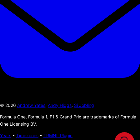
©
2026
Andrew Yates
,
Andy Higgs
,
Si Jobling
Formula One, Formula 1, F1 & Grand Prix are trademarks of Formula
One Licensing BV.
Years
•
Timezones
•
TRMNL Plugin