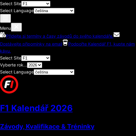
Select Site
Select Language
Menu
Přidejte si termíny a časy závodů do svého kalendáře.
Dostávejte připomínky na email
Podpořte Kalendář F1, kupte nám
kávu.
Select Site
Vyberte rok...
Select Language
F1 Kalendář
2026
Závody, Kvalifikace & Tréninky