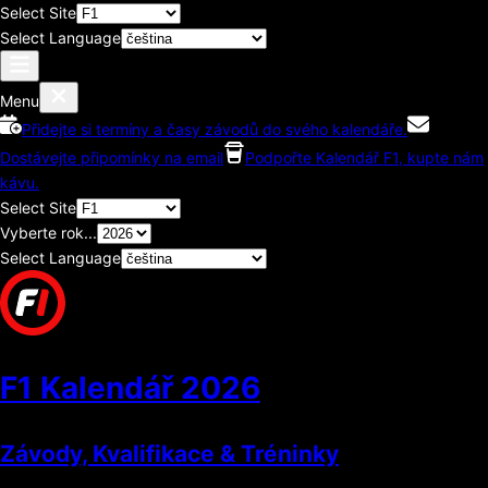
Select Site
Select Language
Menu
Přidejte si termíny a časy závodů do svého kalendáře.
Dostávejte připomínky na email
Podpořte Kalendář F1, kupte nám
kávu.
Select Site
Vyberte rok...
Select Language
F1 Kalendář
2026
Závody, Kvalifikace & Tréninky