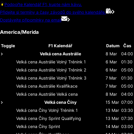
Podpořte Kalendář F1, kupte nám kávu.
Přidejte si termíny a časy závodů do svého kalendáře.
Dostávejte připomínky na email
America/Merida
Toggle
F1 Kalendář
Datum
Čas
Velká cena Austrálie
8 Mar
04:00
Velká cena Austrálie
Volný Trénink 1
6 Mar
01:30
Velká cena Austrálie
Volný Trénink 2
6 Mar
05:00
Velká cena Austrálie
Volný Trénink 3
7 Mar
01:30
Velká cena Austrálie
Kvalifikace
7 Mar
05:00
Velká cena Austrálie
Velká cena
8 Mar
04:00
Velká cena Číny
15 Mar
07:00
Velká cena Číny
Volný Trénink 1
13 Mar
03:30
Velká cena Číny
Sprint Qualifying
13 Mar
07:30
Velká cena Číny
Sprint
14 Mar
03:00