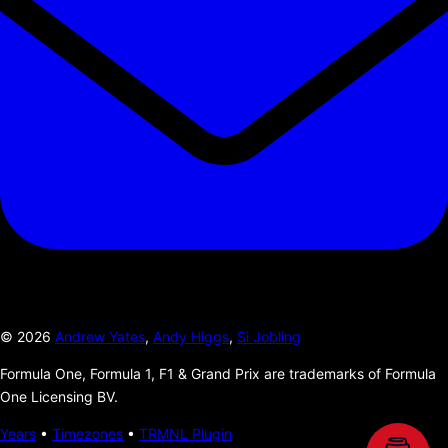
©
2026
Andrew Yates
,
Andy Higgs
,
Si Jobling
Formula One, Formula 1, F1 & Grand Prix are trademarks of Formula
One Licensing BV.
Years
•
Timezones
•
TRMNL Plugin