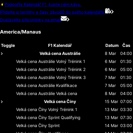
Podpořte Kalendář F1, kupte nám kávu.
Přidejte si termíny a časy závodů do svého kalendáře.
Dostávejte připomínky na email
America/Manaus
Toggle
F1 Kalendář
Datum
Čas
Velká cena Austrálie
8 Mar
04:00
Velká cena Austrálie
Volný Trénink 1
6 Mar
01:30
Velká cena Austrálie
Volný Trénink 2
6 Mar
05:00
Velká cena Austrálie
Volný Trénink 3
7 Mar
01:30
Velká cena Austrálie
Kvalifikace
7 Mar
05:00
Velká cena Austrálie
Velká cena
8 Mar
04:00
Velká cena Číny
15 Mar
07:00
Velká cena Číny
Volný Trénink 1
13 Mar
03:30
Velká cena Číny
Sprint Qualifying
13 Mar
07:30
Velká cena Číny
Sprint
14 Mar
03:00