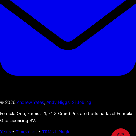
©
2026
Andrew Yates
,
Andy Higgs
,
Si Jobling
Formula One, Formula 1, F1 & Grand Prix are trademarks of Formula
One Licensing BV.
Years
•
Timezones
•
TRMNL Plugin