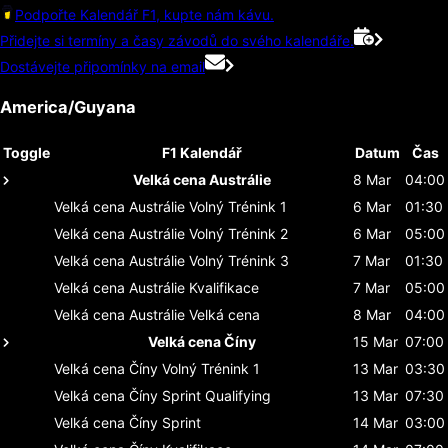
Podpořte Kalendář F1, kupte nám kávu.
Přidejte si termíny a časy závodů do svého kalendáře.
Dostávejte připomínky na email
America/Guyana
Toggle
F1 Kalendář
Datum
Čas
Velká cena Austrálie
8 Mar
04:00
Velká cena Austrálie
Volný Trénink 1
6 Mar
01:30
Velká cena Austrálie
Volný Trénink 2
6 Mar
05:00
Velká cena Austrálie
Volný Trénink 3
7 Mar
01:30
Velká cena Austrálie
Kvalifikace
7 Mar
05:00
Velká cena Austrálie
Velká cena
8 Mar
04:00
Velká cena Číny
15 Mar
07:00
Velká cena Číny
Volný Trénink 1
13 Mar
03:30
Velká cena Číny
Sprint Qualifying
13 Mar
07:30
Velká cena Číny
Sprint
14 Mar
03:00