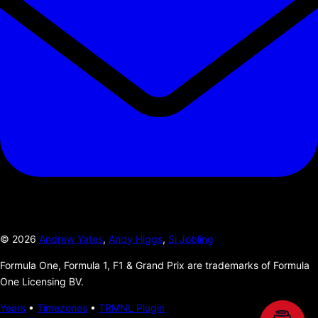
©
2026
Andrew Yates
,
Andy Higgs
,
Si Jobling
Formula One, Formula 1, F1 & Grand Prix are trademarks of Formula
One Licensing BV.
Years
•
Timezones
•
TRMNL Plugin