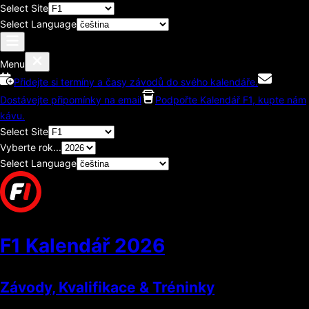
Select Site
Select Language
Menu
Přidejte si termíny a časy závodů do svého kalendáře.
Dostávejte připomínky na email
Podpořte Kalendář F1, kupte nám
kávu.
Select Site
Vyberte rok...
Select Language
F1 Kalendář
2026
Závody, Kvalifikace & Tréninky