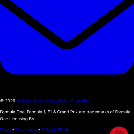
©
2026
Andrew Yates
,
Andy Higgs
,
Si Jobling
Formula One, Formula 1, F1 & Grand Prix are trademarks of Formula
One Licensing BV.
Years
•
Timezones
•
TRMNL Plugin