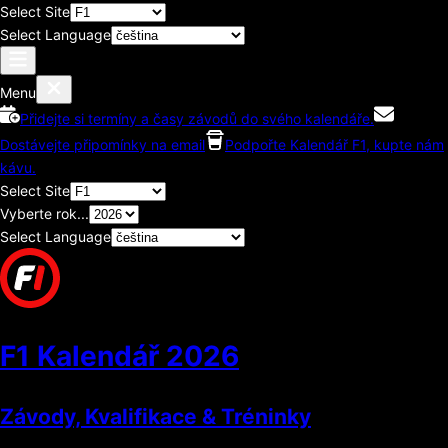
Select Site
Select Language
Menu
Přidejte si termíny a časy závodů do svého kalendáře.
Dostávejte připomínky na email
Podpořte Kalendář F1, kupte nám
kávu.
Select Site
Vyberte rok...
Select Language
F1 Kalendář
2026
Závody, Kvalifikace & Tréninky