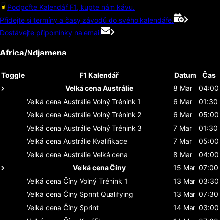
Podpořte Kalendář F1, kupte nám kávu.
Přidejte si termíny a časy závodů do svého kalendáře.
Dostávejte připomínky na email
Africa/Ndjamena
Toggle
F1 Kalendář
Datum
Čas
Velká cena Austrálie
8 Mar
04:00
Velká cena Austrálie
Volný Trénink 1
6 Mar
01:30
Velká cena Austrálie
Volný Trénink 2
6 Mar
05:00
Velká cena Austrálie
Volný Trénink 3
7 Mar
01:30
Velká cena Austrálie
Kvalifikace
7 Mar
05:00
Velká cena Austrálie
Velká cena
8 Mar
04:00
Velká cena Číny
15 Mar
07:00
Velká cena Číny
Volný Trénink 1
13 Mar
03:30
Velká cena Číny
Sprint Qualifying
13 Mar
07:30
Velká cena Číny
Sprint
14 Mar
03:00